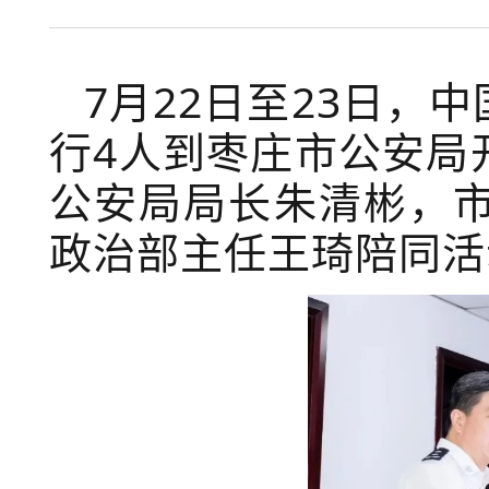
7
月
22
日至
23
日，中
行
4
人到枣庄市公安局
公安局局长朱清彬，
政治部主任王琦陪同活