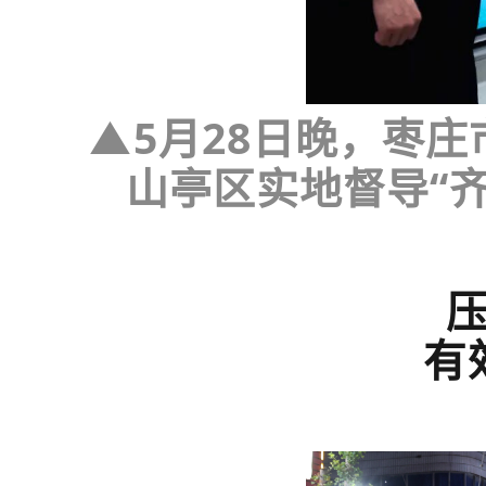
▲
5
月
28
日晚，枣庄
山亭区
实地督导“
有