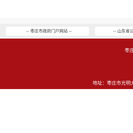
-- 枣庄市政府门户网站 --
-- 山东省
枣
地址：枣庄市光明大道2