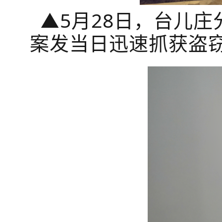
▲
5月28日，台儿庄
案发当日迅速抓获盗