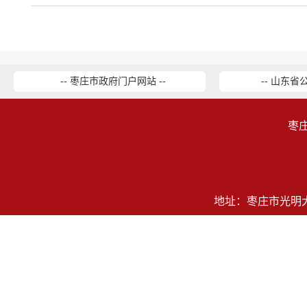
-- 枣庄市政府门户网站 --
-- 山东省
枣
地址：枣庄市光明大道2