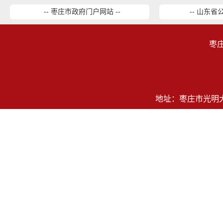
-- 枣庄市政府门户网站 --
-- 山东省
枣
地址：枣庄市光明大道2