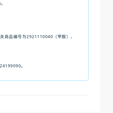
6。
。
海关商品编号为2921110040（甲胺）、
4199090。