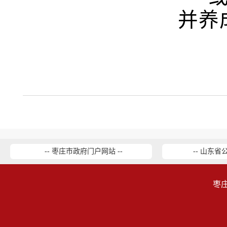
并养
-- 枣庄市政府门户网站 --
-- 山东省
枣