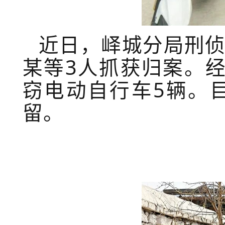
近日，峄城分局刑
某等3人抓获归案。
窃电动自行车5辆。
留。