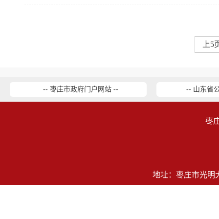
上5
-- 枣庄市政府门户网站 --
-- 山东省
枣
地址：枣庄市光明大道2