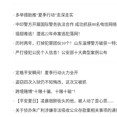
· 多举措助推“夏季行动”走深走实 ​
· 中印警方开展国际警务执法合作 成功抓获88名电信网
· 插翅难逃！潜逃22年命案逃犯落网！ ​
· 历时两年，打掉犯罪团伙10个！山东淄博警方破获一特大
· 严打侵犯公民个人信息！公安部十大典型案例公布 ​
· 定格平安瞬间！夏季行动火力全开 ​
· 盗窃四次入狱仍不知悔改，这次又被抓
· 跨境赌博“十赌十骗、十赌十输”！ ​
· 【平安夏日】凌晨宿醉街头的他，被人动了歪心思...... ​
· 关于侦办朱广利涉嫌非法吸收公众存款案相关事项的通告