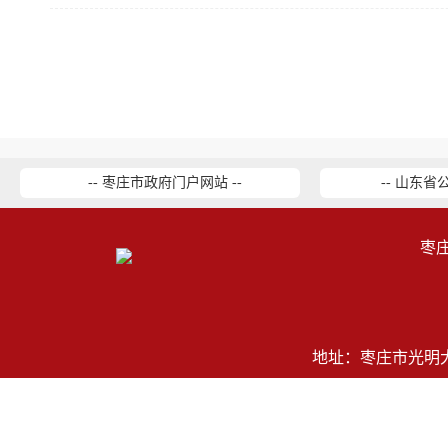
-- 枣庄市政府门户网站 --
-- 山东省
枣
地址：枣庄市光明大道2