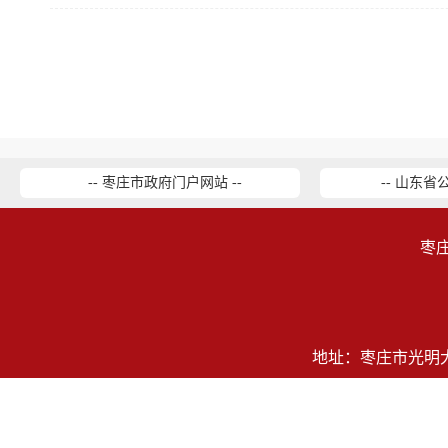
-- 枣庄市政府门户网站 --
-- 山东省
枣
地址：枣庄市光明大道2