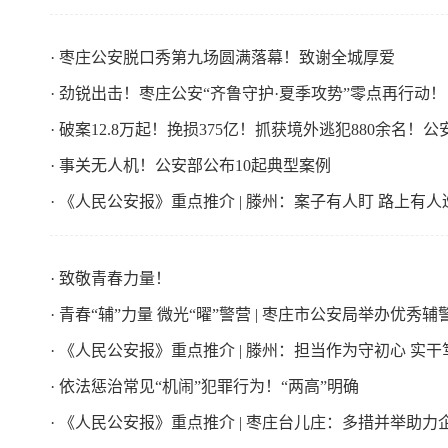
· 枣庄公安脱口秀第九场圆满落幕！致谢全城厚爱
· 劲锐出击！枣庄公安“齐鲁守护·夏季攻势”零点再行动！
· 破案12.8万起！挽损375亿！抓获境外逃犯880余名
· 事关无人机！公安部公布10起典型案例 ​
· 《人民公安报》重点推介 | 滕州：案子有人盯 路上有人
· 致敬青春力量！
· 青春“辅”力量 微光“曜”警营 | 枣庄市公安局举办优秀
· 《人民公安报》重点推介 | 滕州：担当作为守初心 实干笃
· 依法惩治常见“机闹”犯罪行为！“两高”明确
· 《人民公安报》重点推介 | 枣庄台儿庄：多措并举助力